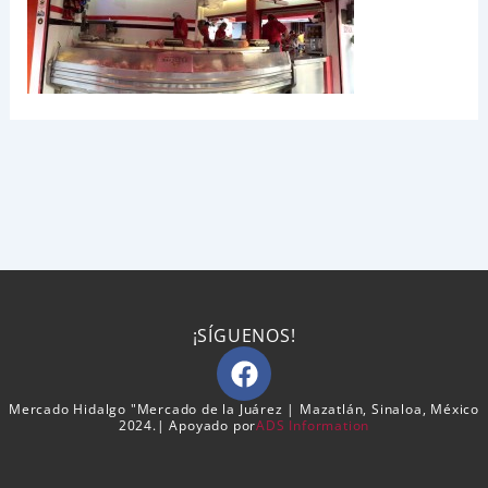
¡SÍGUENOS!
F
a
c
Mercado Hidalgo "Mercado de la Juárez | Mazatlán, Sinaloa, México
2024.| Apoyado por
ADS Information
e
b