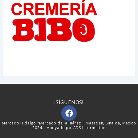
¡SÍGUENOS!
F
a
c
Mercado Hidalgo "Mercado de la Juárez | Mazatlán, Sinaloa, México
2024.| Apoyado por
ADS Information
e