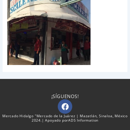
¡SÍGUENOS!
F
a
c
Mercado Hidalgo "Mercado de la Juárez | Mazatlán, Sinaloa, México
2024.| Apoyado por
ADS Information
e