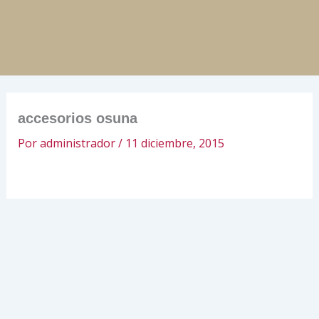
Ir
al
contenido
accesorios osuna
Por
administrador
/
11 diciembre, 2015