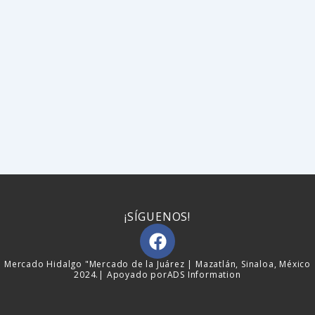
¡SÍGUENOS!
F
a
c
Mercado Hidalgo "Mercado de la Juárez | Mazatlán, Sinaloa, México
2024.| Apoyado por
ADS Information
e
b